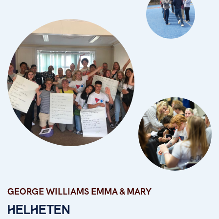
GEORGE WILLIAMS EMMA & MARY
George Williams Emma & Mary
HELHETEN