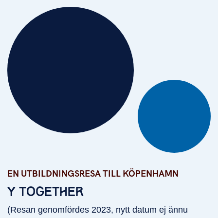
EN UTBILDNINGSRESA TILL KÖPENHAMN
En utbildningsresa till Köpenhamn
Y TOGETHER
(Resan genomfördes 2023, nytt datum ej ännu