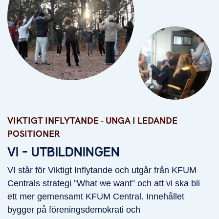
VIKTIGT INFLYTANDE - UNGA I LEDANDE
Viktigt Inflytande - Unga i ledande positioner
POSITIONER
VI - UTBILDNINGEN
VI står för Viktigt Inflytande och utgår från KFUM
Centrals strategi ”What we want” och att vi ska bli
ett mer gemensamt KFUM Central. Innehållet
bygger på föreningsdemokrati och