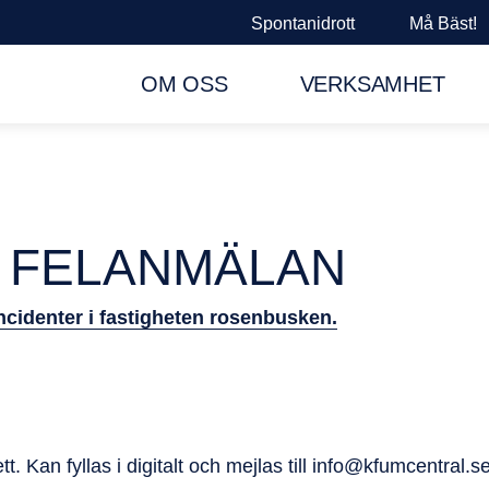
Spontanidrott
Må Bäst!
OM OSS
VERKSAMHET
H FELANMÄLAN
ncidenter i fastigheten rosenbusken.
. Kan fyllas i digitalt och mejlas till info@kfumcentral.