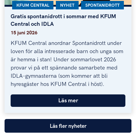
KATEGORI:
KFUM CENTRAL
KATEGORI:
NYHET
KATEGORI:
SPONTANIDROTT
Gratis spontanidrott i sommar med KFUM
Gratis spontanidrott i sommar med KFUM Central
Central och IDLA
15 juni 2026
KFUM Central anordnar Spontanidrott under
loven för alla intresserade barn och unga som
är hemma i stan! Under sommarlovet 2026
provar vi på ett spännande samarbete med
IDLA-gymnasterna (som kommer att bli
hyresgäster hos KFUM Central i höst).
Läs mer
Läs fler nyheter