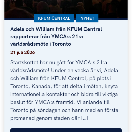
KATEGORI:
KFUM CENTRAL
KATEGORI:
NYHET
Adela och William från KFUM Central
Adela och William från KFUM Central rapporterar
rapporterar från YMCA:s 21:a
världsrådsmöte i Toronto
21 juli 2026
Startskottet har nu gått för YMCA:s 21:a
världsrådsmöte! Under en vecka är vi, Adela
och William från KFUM Central, på plats i
Toronto, Kanada, för att delta i möten, knyta
internationella kontakter och bidra till viktiga
beslut för YMCA:s framtid. Vi anlände till
Toronto på söndagen och hann med en första
promenad genom staden där […]