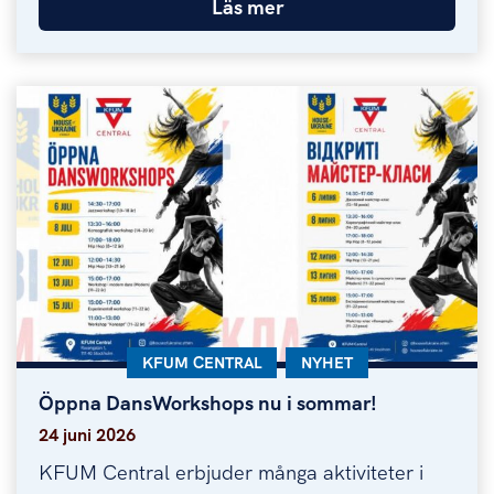
Läs mer
KATEGORI:
KFUM CENTRAL
KATEGORI:
NYHET
Öppna DansWorkshops nu i sommar!
Öppna DansWorkshops nu i sommar!
24 juni 2026
KFUM Central erbjuder många aktiviteter i