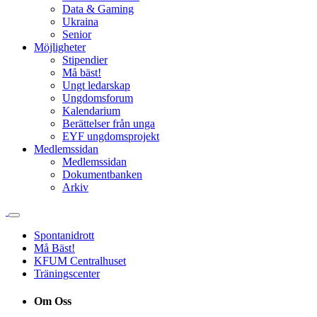
Data & Gaming
Ukraina
Senior
Möjligheter
Stipendier
Må bäst!
Ungt ledarskap
Ungdomsforum
Kalendarium
Berättelser från unga
EYF ungdomsprojekt
Medlemssidan
Medlemssidan
Dokumentbanken
Arkiv
Spontanidrott
Må Bäst!
KFUM Centralhuset
Träningscenter
Om Oss