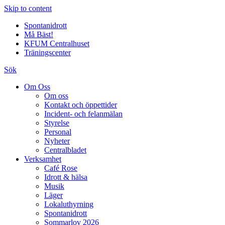
Skip to content
Spontanidrott
Må Bäst!
KFUM Centralhuset
Träningscenter
Sök
Om Oss
Om oss
Kontakt och öppettider
Incident- och felanmälan
Styrelse
Personal
Nyheter
Centralbladet
Verksamhet
Café Rose
Idrott & hälsa
Musik
Läger
Lokaluthyrning
Spontanidrott
Sommarlov 2026