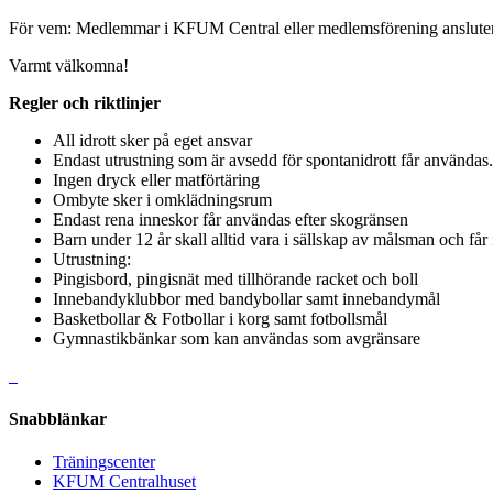
För vem: Medlemmar i KFUM Central eller medlemsförening ansluten ti
Varmt välkomna!
Regler och riktlinjer
All idrott sker på eget ansvar
Endast utrustning som är avsedd för spontanidrott får användas.
Ingen dryck eller matförtäring
Ombyte sker i omklädningsrum
Endast rena inneskor får användas efter skogränsen
Barn under 12 år skall alltid vara i sällskap av målsman och får
Utrustning:
Pingisbord, pingisnät med tillhörande racket och boll
Innebandyklubbor med bandybollar samt innebandymål
Basketbollar & Fotbollar i korg samt fotbollsmål
Gymnastikbänkar som kan användas som avgränsare
Snabblänkar
Träningscenter
KFUM Centralhuset