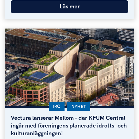
Läs mer
KATEGORI:
IKC
KATEGORI:
NYHET
Vectura lanserar Mellom – där KFUM Central
Vectura lanserar Mellom – där KFUM Central ingår
ingår med föreningens planerade idrotts- och
kulturanläggningen!