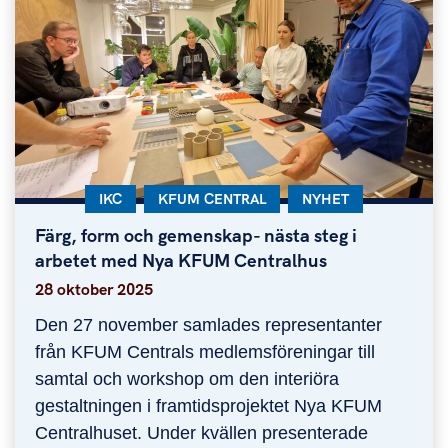
KATEGORI:
IKC
KATEGORI:
KFUM CENTRAL
KATEGORI:
NYHET
Färg, form och gemenskap- nästa steg i
Färg, form och gemenskap- nästa steg i arbetet
arbetet med Nya KFUM Centralhus
28 oktober 2025
Den 27 november samlades representanter
från KFUM Centrals medlemsföreningar till
samtal och workshop om den interiöra
gestaltningen i framtidsprojektet Nya KFUM
Centralhuset. Under kvällen presenterade