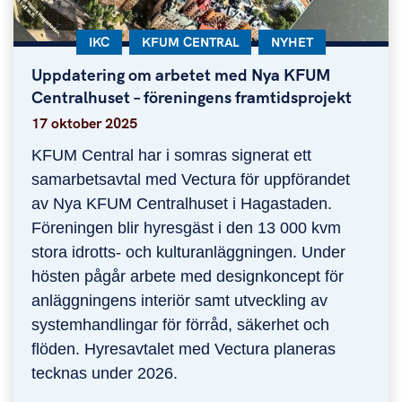
KATEGORI:
IKC
KATEGORI:
KFUM CENTRAL
KATEGORI:
NYHET
Uppdatering om arbetet med Nya KFUM
Uppdatering om arbetet med Nya KFUM Centralhus
Centralhuset – föreningens framtidsprojekt
17 oktober 2025
KFUM Central har i somras signerat ett
samarbetsavtal med Vectura för uppförandet
av Nya KFUM Centralhuset i Hagastaden.
Föreningen blir hyresgäst i den 13 000 kvm
stora idrotts- och kulturanläggningen. Under
hösten pågår arbete med designkoncept för
anläggningens interiör samt utveckling av
systemhandlingar för förråd, säkerhet och
flöden. Hyresavtalet med Vectura planeras
tecknas under 2026.