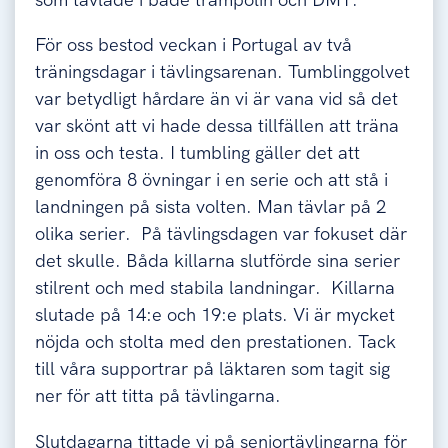
som tävlade i både trampolin och DMT.
För oss bestod veckan i Portugal av två
träningsdagar i tävlingsarenan. Tumblinggolvet
var betydligt hårdare än vi är vana vid så det
var skönt att vi hade dessa tillfällen att träna
in oss och testa. I tumbling gäller det att
genomföra 8 övningar i en serie och att stå i
landningen på sista volten. Man tävlar på 2
olika serier. På tävlingsdagen var fokuset där
det skulle. Båda killarna slutförde sina serier
stilrent och med stabila landningar. Killarna
slutade på 14:e och 19:e plats. Vi är mycket
nöjda och stolta med den prestationen. Tack
till våra supportrar på läktaren som tagit sig
ner för att titta på tävlingarna.
Slutdagarna tittade vi på seniortävlingarna för