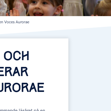
en Voces Aurorae
 OCH
ERAR
URORAE
ommande läsåret på en