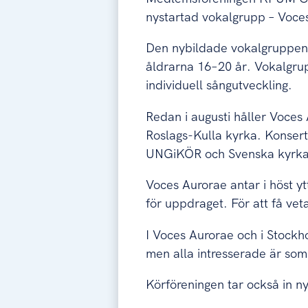
nystartad vokalgrupp – Voce
Den nybildade vokalgruppen ä
åldrarna 16–20 år. Vokalgru
individuell sångutveckling.
Redan i augusti håller Voces
Roslags-Kulla kyrka. Konser
UNGiKÖR och Svenska kyrkan
Voces Aurorae antar i höst 
för uppdraget. För att få ve
I Voces Aurorae och i Stockh
men alla intresserade är so
Körföreningen tar också in ny