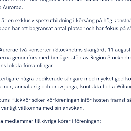
s Aurorae.
r en exklusiv spetsutbildning i körsång på hög konstnär
ppen har ett begränsat antal platser och har fokus på 
 Aurorae två konserter i Stockholms skärgård, 11 august
terna genomförs med benäget stöd av Region Stockhol
s lokala församlingar.
ytterligare några dedikerade sångare med mycket god k
ta mer, anmäla sig och provsjunga, kontakta Lotta Wilu
olms Flickkör söker körföreningen inför hösten främst s
m vanligt välkomna med sin ansökan.
a medlemmar till övriga körer i föreningen: