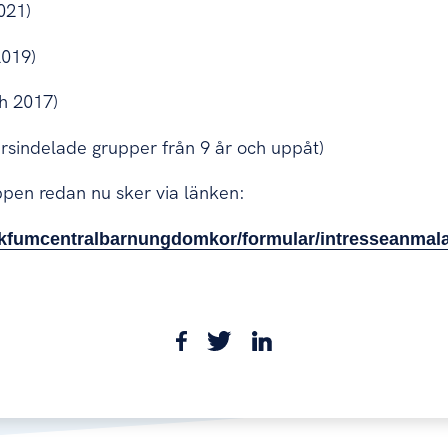
021)
2019)
h 2017)
ersindelade grupper från 9 år och uppåt)
öppen redan nu sker via länken:
/kfumcentralbarnungdomkor/formular/intresseanmala