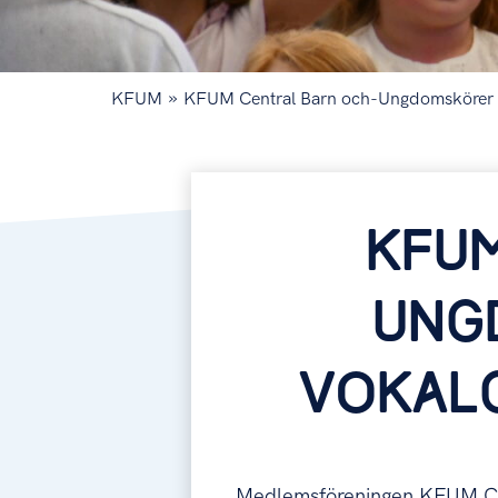
»
KFUM
KFUM Central Barn och-Ungdomskörer
KFU
UNG
VOKAL
Medlemsföreningen KFUM Cen