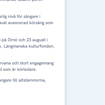
lig nivå för sångare i
såväl avancerad körsång som
i på Ornö och 23 augusti i
m, Längmanska kulturfonden,
örvana och stort engagemang
nd som är körledare.
ångare till altstämmorna,