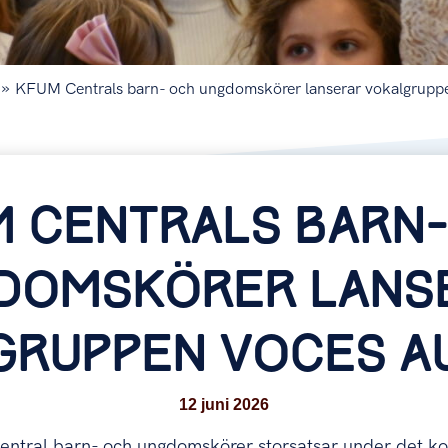
»
KFUM Centrals barn- och ungdomskörer lanserar vokalgrupp
M CENTRALS BARN-
DOMSKÖRER LANS
GRUPPEN VOCES A
12 juni 2026
tral barn- och ungdomskörer storsatsar under det k