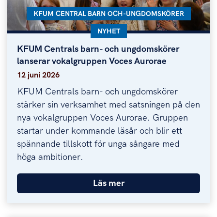
KATEGORI:
KFUM CENTRAL BARN OCH-UNGDOMSKÖRER
KATEGORI:
NYHET
KFUM Centrals barn- och ungdomskörer
KFUM Centrals barn- och ungdomskörer lanserar
lanserar vokalgruppen Voces Aurorae
12 juni 2026
KFUM Centrals barn- och ungdomskörer
stärker sin verksamhet med satsningen på den
nya vokalgruppen Voces Aurorae. Gruppen
startar under kommande läsår och blir ett
spännande tillskott för unga sångare med
höga ambitioner.
Läs mer