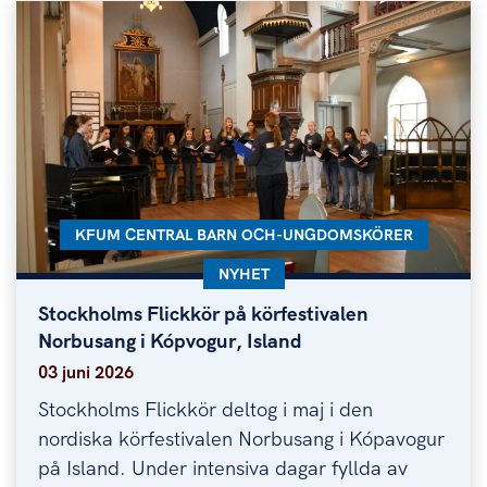
KATEGORI:
KFUM CENTRAL BARN OCH-UNGDOMSKÖRER
KATEGORI:
NYHET
Stockholms Flickkör på körfestivalen
Stockholms Flickkör på körfestivalen Norbusang i
Norbusang i Kópvogur, Island
03 juni 2026
Stockholms Flickkör deltog i maj i den
nordiska körfestivalen Norbusang i Kópavogur
på Island. Under intensiva dagar fyllda av