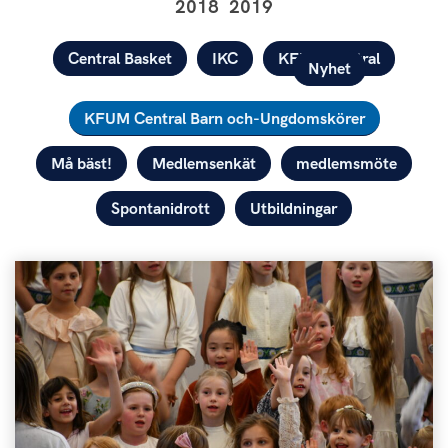
2018
2019
Kategorier
Central Basket
IKC
KFUM Central
Nyhet
KFUM Central Barn och-Ungdomskörer
Må bäst!
Medlemsenkät
medlemsmöte
Spontanidrott
Utbildningar