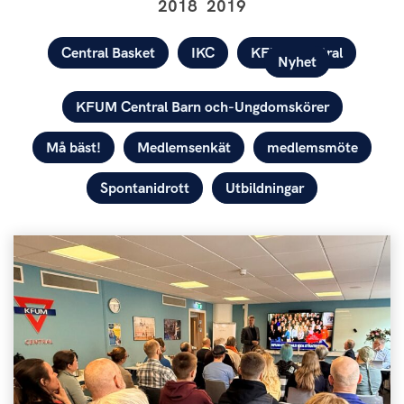
2018
2019
Kategorier
Central Basket
IKC
KFUM Central
Nyhet
KFUM Central Barn och-Ungdomskörer
Må bäst!
Medlemsenkät
medlemsmöte
Spontanidrott
Utbildningar