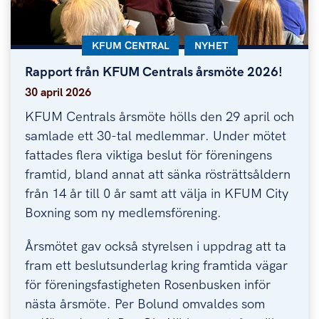
KATEGORI:
KFUM CENTRAL
KATEGORI:
NYHET
Rapport från KFUM Centrals årsmöte 2026!
Rapport från KFUM Centrals årsmöte 2026!
30 april 2026
KFUM Centrals årsmöte hölls den 29 april och
samlade ett 30-tal medlemmar. Under mötet
fattades flera viktiga beslut för föreningens
framtid, bland annat att sänka rösträttsåldern
från 14 år till 0 år samt att välja in KFUM City
Boxning som ny medlemsförening.
Årsmötet gav också styrelsen i uppdrag att ta
fram ett beslutsunderlag kring framtida vägar
för föreningsfastigheten Rosenbusken inför
nästa årsmöte. Per Bolund omvaldes som