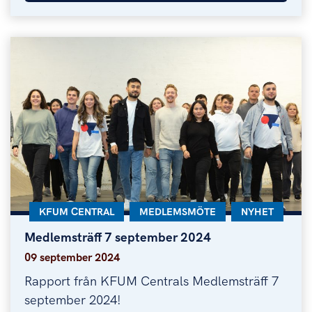
KATEGORI:
KFUM CENTRAL
KATEGORI:
MEDLEMSMÖTE
KATEGORI:
NYHET
Medlemsträff 7 september 2024
Medlemsträff 7 september 2024
09 september 2024
Rapport från KFUM Centrals Medlemsträff 7
september 2024!