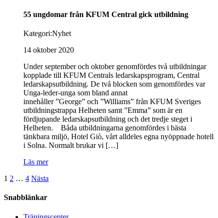
55 ungdomar från KFUM Central gick utbildning
Kategori:
Nyhet
14 oktober 2020
Under september och oktober genomfördes två utbildningar
kopplade till KFUM Centrals ledarskapsprogram, Central
ledarskapsutbildning. De två blocken som genomfördes var
Unga-leder-unga som bland annat
innehåller ”George” och ”Williams” från KFUM Sveriges
utbildningstrappa Helheten samt ”Emma” som är en
fördjupande ledarskapsutbildning och det tredje steget i
Helheten. Båda utbildningarna genomfördes i bästa
tänkbara miljö, Hotel Giò, vårt alldeles egna nyöppnade hotell
i Solna. Normalt brukar vi […]
Läs mer
Sidnumrering
1
2
…
4
Nästa
för
Snabblänkar
inlägg
Träningscenter