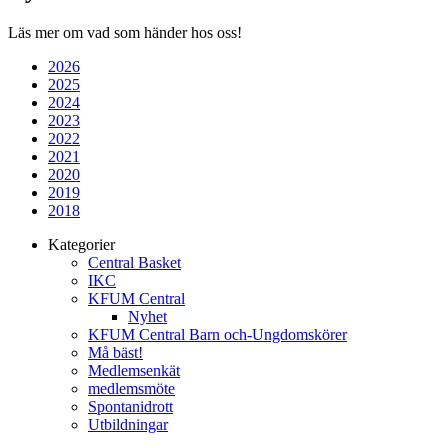
Läs mer om vad som händer hos oss!
2026
2025
2024
2023
2022
2021
2020
2019
2018
Kategorier
Central Basket
IKC
KFUM Central
Nyhet
KFUM Central Barn och-Ungdomskörer
Må bäst!
Medlemsenkät
medlemsmöte
Spontanidrott
Utbildningar