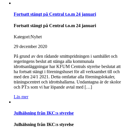
Fortsatt stängt på Central t.o.m 24 januari
Fortsatt stängt på Central t.o.m 24 januari
Kategori:
Nyhet
29 december 2020
På grund av den rådande smittspridningen i samhället och
regeringens beslut att stänga alla kommunala
idrottsanläggningar har KFUM Centrals styrelse beslutat att
ha fortsatt stängt i föreningshuset för all verksamhet till och
med den 24/1 2021. Detta omfattar alla föreningslokaler,
träningscentret och idrottshallarna. Undantagna är de skolor
och PT:s som vi har löpande avtal med […]
Läs mer
Julhälsning från IKC:s styrelse
Julhälsning från IKC:s styrelse