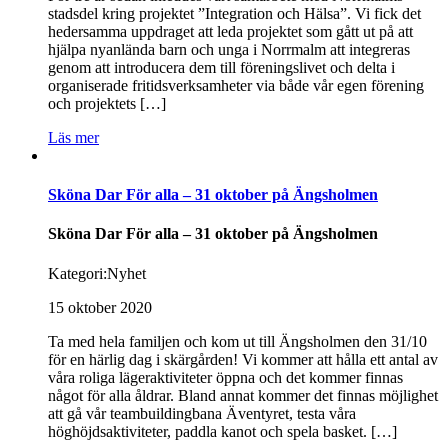
stadsdel kring projektet ”Integration och Hälsa”. Vi fick det
hedersamma uppdraget att leda projektet som gått ut på att
hjälpa nyanlända barn och unga i Norrmalm att integreras
genom att introducera dem till föreningslivet och delta i
organiserade fritidsverksamheter via både vår egen förening
och projektets […]
Läs mer
Sköna Dar För alla – 31 oktober på Ängsholmen
Sköna Dar För alla – 31 oktober på Ängsholmen
Kategori:
Nyhet
15 oktober 2020
Ta med hela familjen och kom ut till Ängsholmen den 31/10
för en härlig dag i skärgården! Vi kommer att hålla ett antal av
våra roliga lägeraktiviteter öppna och det kommer finnas
något för alla åldrar. Bland annat kommer det finnas möjlighet
att gå vår teambuildingbana Äventyret, testa våra
höghöjdsaktiviteter, paddla kanot och spela basket. […]