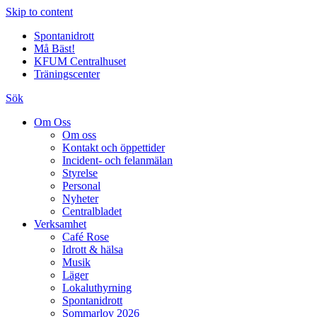
Skip to content
Spontanidrott
Må Bäst!
KFUM Centralhuset
Träningscenter
Sök
Om Oss
Om oss
Kontakt och öppettider
Incident- och felanmälan
Styrelse
Personal
Nyheter
Centralbladet
Verksamhet
Café Rose
Idrott & hälsa
Musik
Läger
Lokaluthyrning
Spontanidrott
Sommarlov 2026