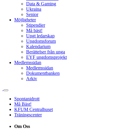
Data & Gaming
Ukraina
Senior
Möjligheter
Stipendier
Må bäst!
Ungt ledarskap
Ungdomsforum
Kalendarium
Berättelser från unga
EYF ungdomsprojekt
Medlemssidan
Medlemssidan
Dokumentbanken
Arkiv
Spontanidrott
Må Bäst!
KFUM Centralhuset
Träningscenter
Om Oss