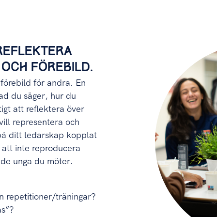
REFLEKTERA
 OCH FÖREBILD.
 förebild för andra. En
vad du säger, hur du
igt att reflektera över
ill representera och
på ditt ledarskap kopplat
 att inte reproducera
s de unga du möter.
 repetitioner/träningar?
as”?