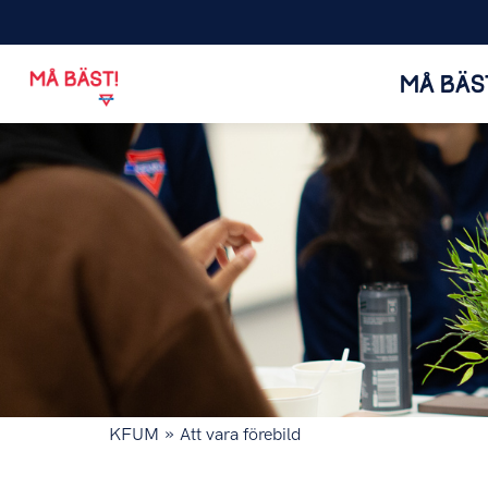
MÅ BÄS
»
KFUM
Att vara förebild