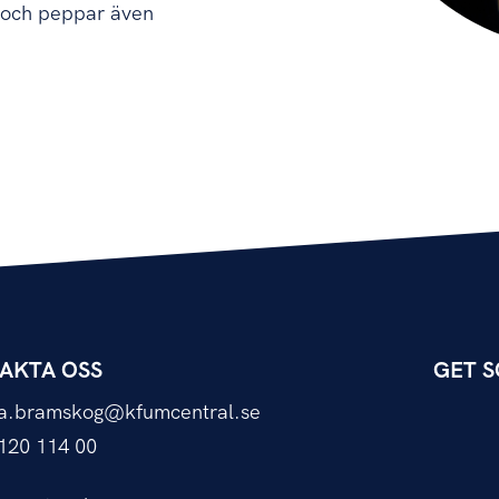
g och peppar även
AKTA OSS
GET S
da.bramskog@kfumcentral.se
120 114 00