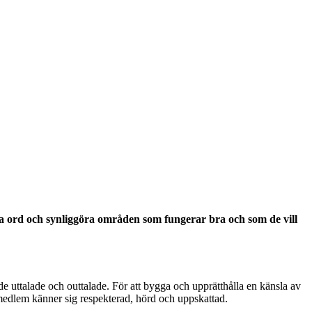
ta ord
och synliggöra områden
som fun
gerar
bra
och
som de vill
e uttalade och outtalade. För att bygga och upprätthålla en känsla av
e medlem känner sig respekterad, hörd och uppskattad.