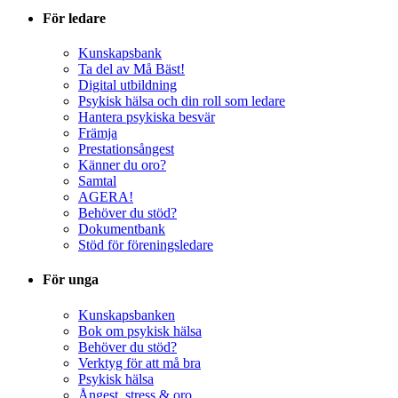
För ledare
Kunskapsbank
Ta del av Må Bäst!
Digital utbildning
Psykisk hälsa och din roll som ledare
Hantera psykiska besvär
Främja
Prestationsångest
Känner du oro?
Samtal
AGERA!
Behöver du stöd?
Dokumentbank
Stöd för föreningsledare
För unga
Kunskapsbanken
Bok om psykisk hälsa
Behöver du stöd?
Verktyg för att må bra
Psykisk hälsa
Ångest, stress & oro