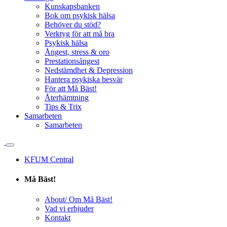
Kunskapsbanken
Bok om psykisk hälsa
Behöver du stöd?
Verktyg för att må bra
Psykisk hälsa
Ångest, stress & oro
Prestationsångest
Nedstämdhet & Depression
Hantera psykiska besvär
För att Må Bäst!
Återhämtning
Tips & Trix
Samarbeten
Samarbeten
KFUM Central
Må Bäst!
About/ Om Må Bäst!
Vad vi erbjuder
Kontakt