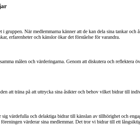
jar
 gruppen. När medlemmarna känner att de kan dela sina tankar och åsikter
ar, erfarenheter och känslor ökar det förståelse för varandra.
ensamma målen och värderingarna. Genom att diskutera och reflektera öve
den att träna på att uttrycka sina åsikter och behov vilket bidrar till i
sig värdefulla och delaktiga bidrar till känslan av tillhörighet och en
t föreningen värderar sina medlemmar.
Det tror vi bidrar till ett långsik