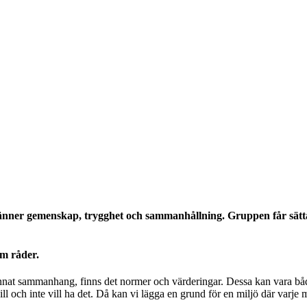
 känner gemenskap,
trygghet och
sam
m
anhållnin
g
.
Gruppen får
sät
om råder.
 annat sammanhang, finns det normer och värderingar. Dessa kan vara båd
ll och inte vill ha det. Då kan vi lägga en grund för en miljö där varj