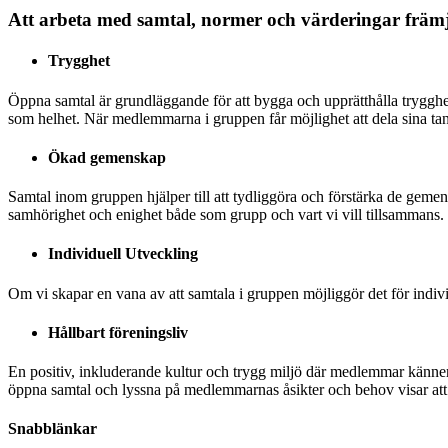
Att arbeta med samtal, normer och värderingar främ
Trygghet
Öppna samtal är grundläggande för att bygga och upprätthålla trygghet i
som helhet.
När medlemmarna i gruppen får möjlighet att dela sina tank
Ökad gemenskap
Samtal inom gruppen hjälper till att tydliggöra och förstärka de gem
samhörighet och enighet både som grupp och vart vi vill tillsammans.
Individuell Utveckling
Om vi skapar en vana av att samtala i gruppen möjliggör det för indivi
Hållbart föreningsliv
En positiv, inkluderande kultur och trygg miljö där medlemmar känner 
öppna samtal och lyssna på medlemmarnas åsikter och behov visar at
Snabblänkar