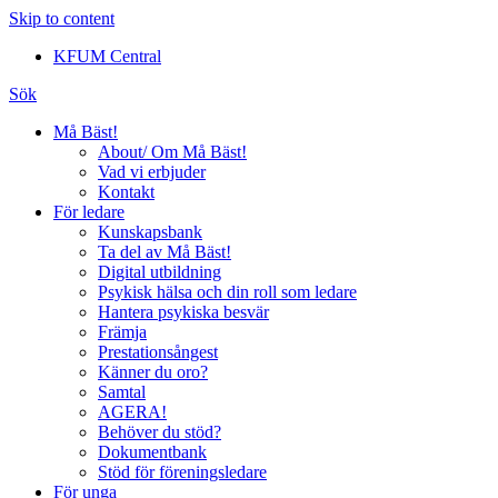
Skip to content
KFUM Central
Sök
Må Bäst!
About/ Om Må Bäst!
Vad vi erbjuder
Kontakt
För ledare
Kunskapsbank
Ta del av Må Bäst!
Digital utbildning
Psykisk hälsa och din roll som ledare
Hantera psykiska besvär
Främja
Prestationsångest
Känner du oro?
Samtal
AGERA!
Behöver du stöd?
Dokumentbank
Stöd för föreningsledare
För unga