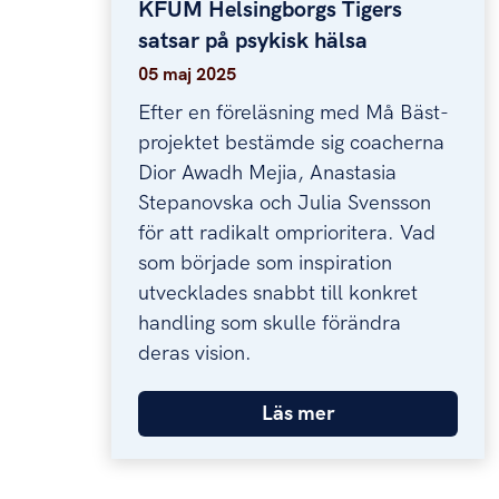
KFUM Helsingborgs Tigers
KFUM Helsingborgs Tigers satsar på
satsar på psykisk hälsa
05 maj 2025
Efter en föreläsning med Må Bäst-
projektet bestämde sig coacherna
Dior Awadh Mejia, Anastasia
Stepanovska och Julia Svensson
för att radikalt omprioritera. Vad
som började som inspiration
utvecklades snabbt till konkret
handling som skulle förändra
deras vision.
Läs mer