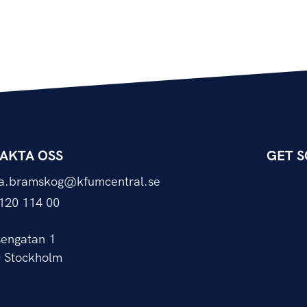
AKTA OSS
GET S
da.bramskog@kfumcentral.se
120 114 00
engatan 1
0 Stockholm