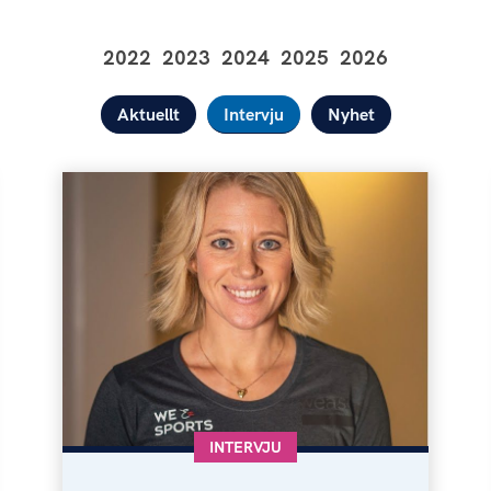
2022
2023
2024
2025
2026
Aktuellt
Intervju
Nyhet
KATEGORI:
INTERVJU