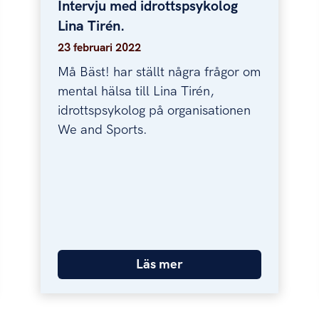
 psykisk hälsa
Intervju med idrottspsykolog
Intervju med idrottspsykolog Lina Tirén.
Lina Tirén.
23 februari 2022
Må Bäst! har ställt några frågor om
mental hälsa till Lina Tirén,
idrottspsykolog på organisationen
We and Sports.
Läs mer